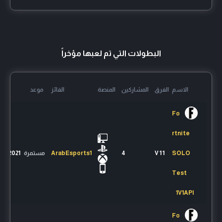
البطولات التي تم لعبها مؤخراً
الاسم
الفرق
المشاركين
المنصة
الفائز
موعد
Fo
rtnite
SOLO
1 V 1
4
ArabEsports1
مستمرة
/10/2021
Test
1V1API
Fo