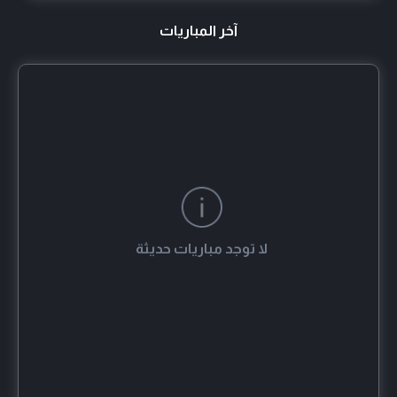
TOBI xHELL
آخر المباريات
tuhin1729
MrWewa
لا توجد مباريات حديثة