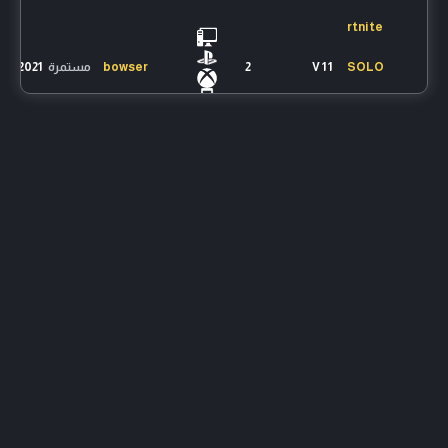
rtnite
SOLO
1 V 1
2
bowser
مستمرة
/10/2021
Test
#1