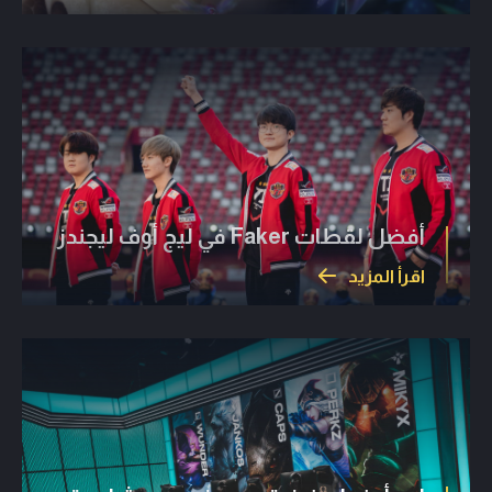
أفضل لقطات Faker في ليج أوف ليجندز
اقرأ المزيد