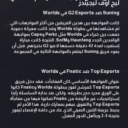
ليج أوف ليجيندز
Suning ضد G2 Esports في Worlds
كانت المواجهة بين هذين الفريقين من أكثر المواجهات التي
تم مشاهدتها في بطولة Worlds وقد كانت معركة دموية
جمعت بين خبراء في Worlds مثل Perkz وCaps بمواجهة
الوافدين الجدد Haunfeng وSofM. النتيجة كانت مباراة
إستمرت لمدة 42 دقيقة حسمها لاعبو G2 بخبرتهم. قبل أن
يعود فريق Suning لينتقم بالمواجهة التالية في المجموعة.
Top Esports ضد Fnatic في Worlds
عنوان المواجهة الأساسي كان المفاجأت. فقد دخل فريق
Top Esports كمرشح لفوز ببطولة Worlds وFnatic كانوا
على الورق مجرد حجر بطريقه. ولكن عند بداية السلسلة رأينا
إستراتيجيات غير مألوفة من Fnatic تمكنوا فيها من مفاجأة
Top Esports والتفوق عيهم بمعارك نارية. هذا الأمر لم
يحبط عزيمة التنين الصيني الذي عاد من حافة الإقصاء ليفوز
بنتيجة 3-2 ويتأهل للدور المقبل.