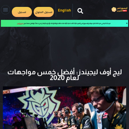
English
تسجيل الدخول
تسجيل
✖
مرحباً بكم في مرحلة اختبار موقع ايسبورتس العرب! إذا كانت لديك أية ملاحظات او اقتراحات أو تريد الإبلاغ عن خطأ، تواصل معنا عبر
ديسكورد
ليج أوف ليجيندز: أفضل خمس مواجهات
لعام 2020