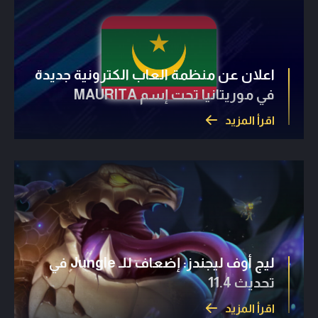
اعلان عن منظمة العاب الكترونية جديدة
في موريتانيا تحت إسم MAURITA
اقرأ المزيد
ليج أوف ليجندز: إضعاف للـ Jungle في
تحديث 11.4
اقرأ المزيد