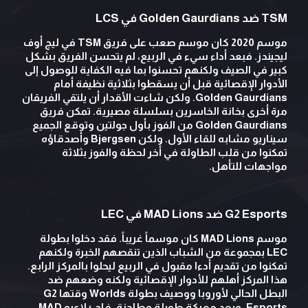
TSM ضد Golden Gaurdians في LCS
موسم 2020 كان موسم صعب على فريق TSM في ليج أوف
ليجيندز. فبعد أداء سيء في الربيع، لم يتحسن الفريق بشكل
كبير في الصيف ولكنهم تحسنوا بما فيه الكفاية للوصول إلى
الأدوار الإقصائية قبل أن يسقطوا بثلاثية نظيفة أمام
Golden Gaurdians. ولكن شاءت الأقدار أن يلتقي الفريقان
مرة أخرى بخانة الخاسرين بسلسلة مصيرية. تمكن فريق
Golden Gaurdians من الفوز بأول جولتين وتوقع الجميع
سيناريو مشابه للقاء الأول. ولكن Bjergsen وأصدقاؤه
تمكنوا من قلب الطاولة في أخر لحظة والفوز بثلاثة
مواجهات للتأهل.
G2 Esports ضد MAD Lions في LEC
موسم MAD Lions كان موسماً غريباً. فقد دخلوا بطولة
LEC بمجموعة من الشباب الذين تنقصهم الخبرة ولكنهم
تمكنوا من تقديم أدءا مقبول في الربيع ليحلوا بالمركز الرابع.
هذا المركز أهلهم للأدوار الإقصائية ولكنه وضعهم ضد
البطل الحالي لأوروبا ووصيف بطولة Worlds وقتها G2
Esports. وبعد معركة طويلة وطاحنة، فاجئ لاعبو MAD