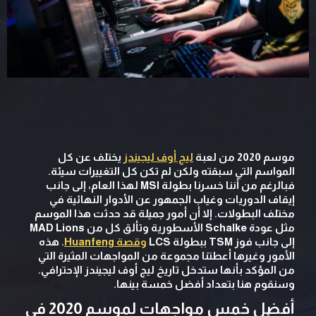
موسم 2020 من لعبة
ليج أوف ليجيندز
يختلف عن كل
المواسم التي سبقته ولكن لم تكن كل التغييرات سيئة.
فبالرغم من أننا خسرنا بطولة MSI لهذا العام، إلى جانب
إيقاف الدوريات وغياب الجمهور عن الأدوار النهائية في
مختلف البطولات. إلا أن أمور جميلة قد حدثت هذا الموسم
مثل عودة Schalke الأسطورية وتألق كل من MAD Lions
إلى جانب فوز TSM ببطولة LCS
وقصة Huanfeng
. هذه
الأمور وغيرها أعطتنا مجموعة من المواجهات المثيرة التي
من المؤكد بأنها ستدخل تاريخ ليج أوف ليجيندز الإحترافي.
وسنقوم هنا بتعداد أفضل خمسة بينها.
أفضل خمس مواجهات لموسم 2020 في