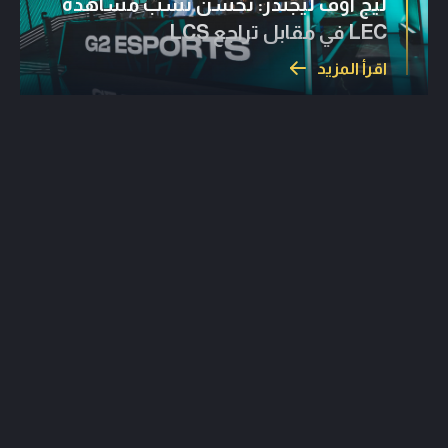
ليج أوف ليجندز: تحسن نسب مشاهدة
LEC في مقابل تراجع LCS
اقرأ المزيد