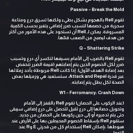
Passive – Break the Mold
تقوم Rell بالهجوم بشكل بطيء ولكنها تسرق درع ومناعة
سحرية من خصمها لتسبب ضرر إضافي يتغير بحسب الكمية
المسروقة. يمكن لـ Rell أن تستحوذ على هذه الأمور من أكثر
من هدف ليصبح من الصعب قتلها.
Q – Shattering Strike
تقوم Rell بالضرب إلى الأمام بسيفها لتكسر أي درع وتسبب
ضرر لكل الخصوم الذين يتم إصابتهم (قيمة الضرر تنخفض
بعد إصابة الهدف الأول). إذا كانت Rell مربوطة بأحد زملائها
عبر قدرة Attack and Repel، ستستعيد هي وزميلها بعض
الصحة لكل بطل يتم إصابته.
W1 – Ferromancy:
Crash Down
(عند الركوب على الحصان) تقوم Rell بالقفز إلى الأمام
وتحويل حصانها إلى درع ثقيل لتحصل على درع إضافي سيبقى
حتى يتم تدميره أو إلى حين ركوبها على الحصان من جديد.
ستقوم Rell بإسقاط الخصوم المحيطين بها على الأرض عند
هبوطها. بإمكان Rell إستخدام كل من قدرتي E وR عند
التحول.