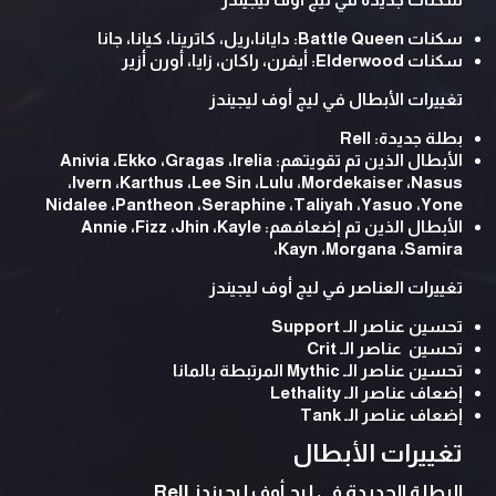
سكنات Battle Queen: دايانا،ريل، كاترينا، كيانا، جانا
سكنات Elderwood: أيفرن، راكان، زايا، أورن أزير
تغييرات الأبطال في ليج أوف ليجيندز
بطلة جديدة: Rell
الأبطال الذين تم تقويتهم: Anivia ،Ekko ،Gragas ،Irelia
،Ivern ،Karthus ،Lee Sin ،Lulu ،Mordekaiser ،Nasus
Nidalee ،Pantheon ،Seraphine ،Taliyah ،Yasuo ،Yone
الأبطال الذين تم إضعافهم: Annie ،Fizz ،Jhin ،Kayle
،Kayn ،Morgana ،Samira
تغييرات العناصر في ليج أوف ليجيندز
تحسين عناصر الـ Support
تحسين عناصر الـ Crit
تحسين عناصر الـ Mythic المرتبطة بالمانا
إضعاف عناصر الـ Lethality
إضعاف عناصر الـ Tank
تغييرات الأبطال
البطلة الجديدة في ليج أوف ليجيندز Rell