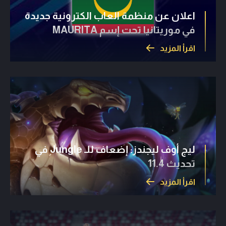
اعلان عن منظمة العاب الكترونية جديدة
في موريتانيا تحت إسم MAURITA
اقرأ المزيد
ليج أوف ليجندز: إضعاف للـ Jungle في
تحديث 11.4
اقرأ المزيد