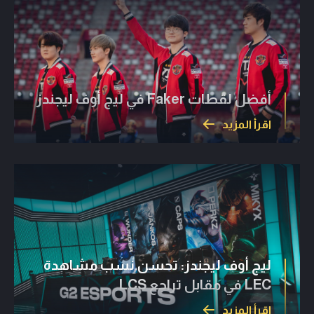
أفضل لقطات Faker في ليج أوف ليجندز
اقرأ المزيد
ليج أوف ليجندز: تحسن نسب مشاهدة
LEC في مقابل تراجع LCS
اقرأ المزيد