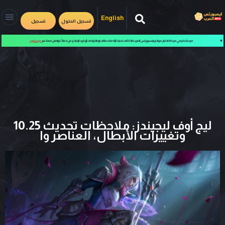
English
تسجيل الدخول
تسجيل
✖
مرحباً بكم في مرحلة اختبار موقع ايسبورتس العرب! إذا كانت لديك أية ملاحظات او اقتراحات أو تريد الإبلاغ عن خطأ، تواصل معنا عبر
ديسكورد
ليج أوف ليجيندز: ملاحظات تحديث 10.25
وتغييرات الأبطال، العناصر وا