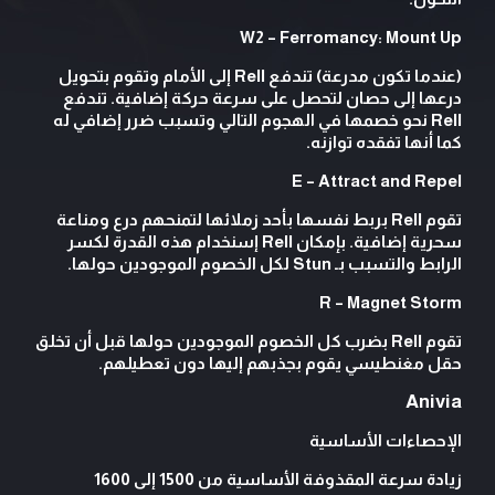
W2 – Ferromancy: Mount Up
(عندما تكون مدرعة) تندفع Rell إلى الأمام وتقوم بتحويل
درعها إلى حصان لتحصل على سرعة حركة إضافية. تندفع
Rell نحو خصمها في الهجوم التالي وتسبب ضرر إضافي له
كما أنها تفقده توازنه.
E – Attract and Repel
تقوم Rell بربط نفسها بأحد زملائها لتمنحهم درع ومناعة
سحرية إضافية. بإمكان Rell إسنخدام هذه القدرة لكسر
الرابط والتسبب بـ Stun لكل الخصوم الموجودين حولها.
R – Magnet Storm
تقوم Rell بضرب كل الخصوم الموجودين حولها قبل أن تخلق
حقل مغنطيسي يقوم بجذبهم إليها دون تعطيلهم.
Anivia
الإحصاءات الأساسية
زيادة سرعة المقذوفة الأساسية من 1500 إلى 1600